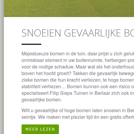
SNOEIEN GEVAARLIJKE 
Majestueuze bomen in de tuin, daar prijst u zich gelu
onmisbaar element in uw buitenruimte, herbergen pr
voor de nodige schaduw. Maar wat als het onderhoud 
boven het hoofd groeit? Takken die gevaarlijk beweg
zieke bomen die hun kracht verliezen, te hoge bomen 
stabiliteit verliezen… Bomen kunnen ook een risico
specialiseert Filip Sieps Tuinen in Berlaar zich ook i
gevaarlijke bomen.
Wilt u gevaarlijke of hoge bomen laten snoeien in Be
seintje. We maken met plezier tijd én een gratis offert
MEER LEZEN