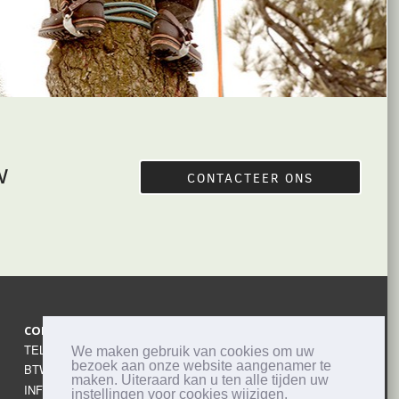
w
CONTACTEER ONS
CONTACTEER ONS
TEL:
0499 18 17 99
We maken gebruik van cookies om uw
bezoek aan onze website aangenamer te
BTW: BE0629751021
maken. Uiteraard kan u ten alle tijden uw
INFO@FILIPSIEPSTUINAANLEG.BE
instellingen voor cookies wijzigen.