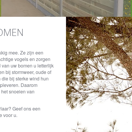
BOMEN
kkig mee. Ze zijn een
achtige vogels en zorgen
van uw bomen u letterlijk
en bij stormweer, oude of
die bij sterke wind hun
 opleveren. Daarom
n het snoeien van
rlaar? Geef ons een
e voor u.