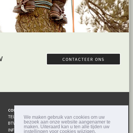
w
CONTACTEER ONS
CONTACTEER ONS
TEL:
0499 18 17 99
We maken gebruik van cookies om uw
bezoek aan onze website aangenamer te
BTW: BE0629751021
maken. Uiteraard kan u ten alle tijden uw
INFO@FILIPSIEPSTUINAANLEG.BE
instellingen voor cookies wijzigen.