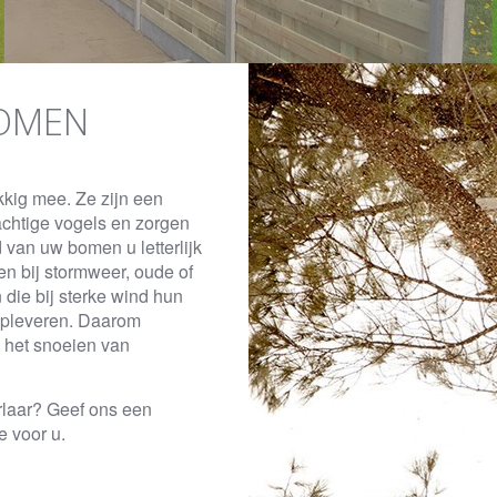
BOMEN
kkig mee. Ze zijn een
achtige vogels en zorgen
van uw bomen u letterlijk
en bij stormweer, oude of
die bij sterke wind hun
 opleveren. Daarom
n het snoeien van
rlaar? Geef ons een
e voor u.