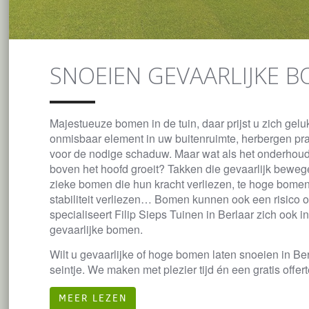
SNOEIEN GEVAARLIJKE 
Majestueuze bomen in de tuin, daar prijst u zich gelu
onmisbaar element in uw buitenruimte, herbergen pr
voor de nodige schaduw. Maar wat als het onderhoud 
boven het hoofd groeit? Takken die gevaarlijk beweg
zieke bomen die hun kracht verliezen, te hoge bomen 
stabiliteit verliezen… Bomen kunnen ook een risico
specialiseert Filip Sieps Tuinen in Berlaar zich ook i
gevaarlijke bomen.
Wilt u gevaarlijke of hoge bomen laten snoeien in Be
seintje. We maken met plezier tijd én een gratis offert
MEER LEZEN